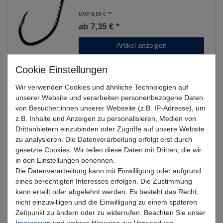
UVP 8,99 €
ab 7,35 € *
Artikel anzeigen
Ragot 7264 BN - Einzelhaken
Wir verwenden Cookies und ähnliche Technologien auf
unserer Website und verarbeiten personenbezogene Daten
UVP 6,29 €
von Besucher:innen unserer Webseite (z.B. IP-Adresse), um
ab 5,14 € *
z.B. Inhalte und Anzeigen zu personalisieren, Medien von
Drittanbietern einzubinden oder Zugriffe auf unsere Website
Artikel anzeigen
zu analysieren. Die Datenverarbeitung erfolgt erst durch
gesetzte Cookies. Wir teilen diese Daten mit Dritten, die wir
in den Einstellungen benennen.
Die Datenverarbeitung kann mit Einwilligung oder aufgrund
Ragot 7560 BN - Drillingshaken
eines berechtigten Interesses erfolgen. Die Zustimmung
kann erteilt oder abgelehnt werden. Es besteht das Recht,
UVP 17,39 €
nicht einzuwilligen und die Einwilligung zu einem späteren
ab 14,22 € *
Zeitpunkt zu ändern oder zu widerrufen. Beachten Sie unser