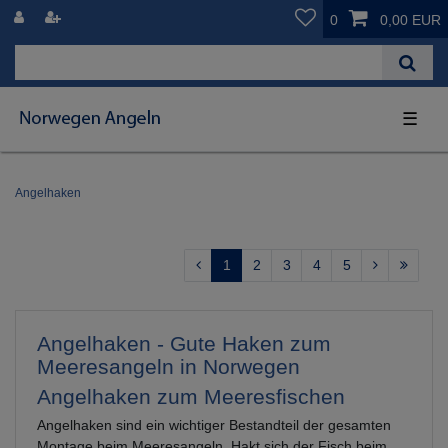
0
0,00 EUR
☰
Angelhaken
1
2
3
4
5
Angelhaken - Gute Haken zum
Meeresangeln in Norwegen
Angelhaken zum Meeresfischen
Angelhaken sind ein wichtiger Bestandteil der gesamten
Montage beim Meeresangeln. Hakt sich der Fisch beim