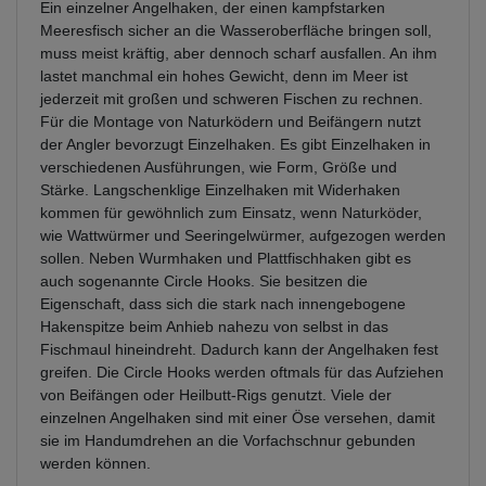
Ein einzelner Angelhaken, der einen kampfstarken
Meeresfisch sicher an die Wasseroberfläche bringen soll,
muss meist kräftig, aber dennoch scharf ausfallen. An ihm
lastet manchmal ein hohes Gewicht, denn im Meer ist
jederzeit mit großen und schweren Fischen zu rechnen.
Für die Montage von Naturködern und Beifängern nutzt
der Angler bevorzugt Einzelhaken. Es gibt Einzelhaken in
verschiedenen Ausführungen, wie Form, Größe und
Stärke. Langschenklige Einzelhaken mit Widerhaken
kommen für gewöhnlich zum Einsatz, wenn Naturköder,
wie Wattwürmer und Seeringelwürmer, aufgezogen werden
sollen. Neben Wurmhaken und Plattfischhaken gibt es
auch sogenannte Circle Hooks. Sie besitzen die
Eigenschaft, dass sich die stark nach innengebogene
Hakenspitze beim Anhieb nahezu von selbst in das
Fischmaul hineindreht. Dadurch kann der Angelhaken fest
greifen. Die Circle Hooks werden oftmals für das Aufziehen
von Beifängen oder Heilbutt-Rigs genutzt. Viele der
einzelnen Angelhaken sind mit einer Öse versehen, damit
sie im Handumdrehen an die Vorfachschnur gebunden
werden können.