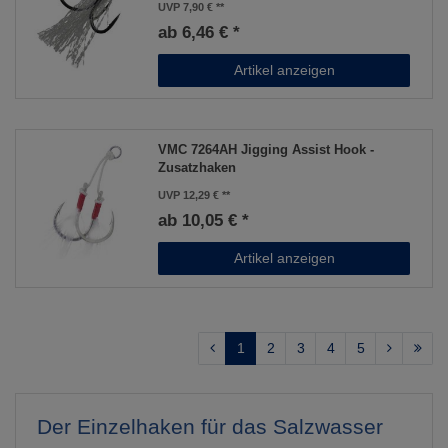
UVP 7,90 €
ab 6,46 € *
Artikel anzeigen
VMC 7264AH Jigging Assist Hook -
Zusatzhaken
UVP 12,29 €
ab 10,05 € *
Artikel anzeigen
1
2
3
4
5
Der Einzelhaken für das Salzwasser