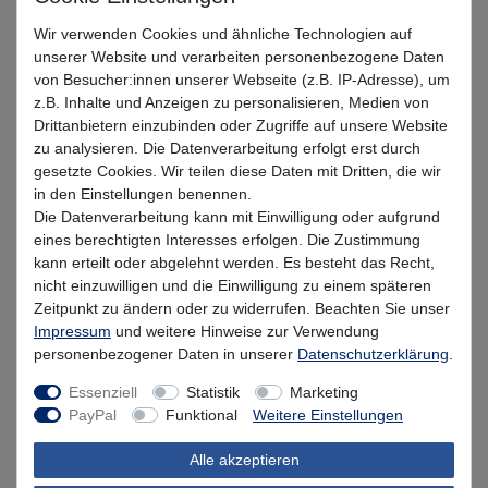
Artikel anzeigen
Wir verwenden Cookies und ähnliche Technologien auf
unserer Website und verarbeiten personenbezogene Daten
von Besucher:innen unserer Webseite (z.B. IP-Adresse), um
z.B. Inhalte und Anzeigen zu personalisieren, Medien von
VMC 7122AH Cast & Slow Assist Hook -
Drittanbietern einzubinden oder Zugriffe auf unsere Website
Zusatzhaken
zu analysieren. Die Datenverarbeitung erfolgt erst durch
UVP 12,60 €
gesetzte Cookies. Wir teilen diese Daten mit Dritten, die wir
ab 10,30 € *
in den Einstellungen benennen.
Die Datenverarbeitung kann mit Einwilligung oder aufgrund
Artikel anzeigen
eines berechtigten Interesses erfolgen. Die Zustimmung
kann erteilt oder abgelehnt werden. Es besteht das Recht,
nicht einzuwilligen und die Einwilligung zu einem späteren
Zeitpunkt zu ändern oder zu widerrufen. Beachten Sie unser
VMC 6139AH Light Jigging Assist Hook
Impressum
und weitere Hinweise zur Verwendung
- Zusatzhaken
personenbezogener Daten in unserer
Daten­schutz­erklärung
.
UVP 14,39 €
Essenziell
Statistik
Marketing
ab 11,76 € *
PayPal
Funktional
Weitere Einstellungen
Artikel anzeigen
Alle akzeptieren