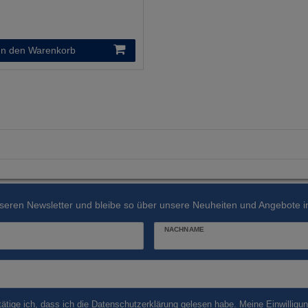
m
In den Warenkorb
seren Newsletter und bleibe so über unsere Neuheiten und Angebote in
NACHNAME
tätige ich, dass ich die
Daten­schutz­erklärung
gelesen habe. Meine Einwilligun