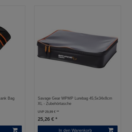
Bank Bag
Savage Gear WPMP Lurebag 45,5x34x8cm
XL - Zubehörtasche
UVP 29,99 €
25,26 € *
In den Warenkorb