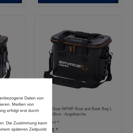
onenbezogene Daten von
sieren, Medien von
L
Savage Gear WPMP Boat and Bank Bag L
ng erfolgt erst durch
36X23X28cm - Angeltasche
lgen. Die Zustimmung kann
UVP 79,99 €
 einem späteren Zeitpunkt
67,36 € *