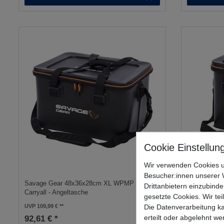
Wir verwenden Cookies u
Besucher:innen unserer W
Savage Gear 48x36x28cm XL WPMP Lure
Savage Gear
Drittanbietern einzubinde
Carryall - Angeltasche
36x23x28cm 
gesetzte Cookies. Wir tei
Die Datenverarbeitung ka
UVP 109,99 €
UVP 74,99 €
erteilt oder abgelehnt we
92,61 € *
63,15 € *