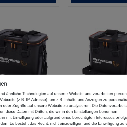
nd ähnliche Technologien auf unserer Website und verarbeiten pers
ebseite (z.B. IP-Adresse), um z.B. Inhalte und Anzeigen zu personali
 WPMP Lure Carryall L
Savage Gear WPMP Cooler Bag 
n oder Zugriffe auf unsere Website zu analysieren. Die Datenverarbeitu
- Angeltasche
31x22x28cm - Kühltasche
len diese Daten mit Dritten, die wir in den Einstellungen benennen.
nn mit Einwilligung oder aufgrund eines berechtigten Interesses erfo
UVP 79,99 €
rden. Es besteht das Recht, nicht einzuwilligen und die Einwilligung zu
67,36 € *