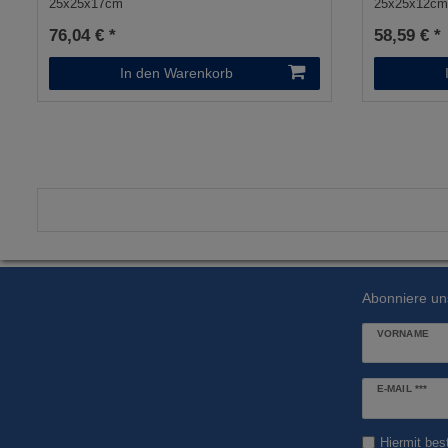
25x25x17cm
25x25x12c
76,04 € *
58,59 € *
In den Warenkorb
Abonniere un
VORNAME
Newsletter
E-MAIL ***
Honig
Hiermit bes