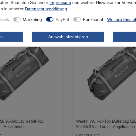
rufen. Beachten Sie unser
Impressum
und weitere Hinweise zur Verwe
In den Warenkorb
In den Warenkorb
n in unserer
Daten­schutz­erklärung
.
tistik
Marketing
PayPal
Funktional
Weitere Einste
en
Auswahl akzeptieren
5L 96x60x31cm Roll-Top
Westin W6 Roll-Top Duffelbag 52
 - Angeltasche
59x60x31cm Large - Angeltasche
UVP 119,00 €