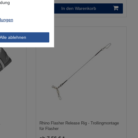
ndung
In den Warenkorb
llungen
Alle ablehnen
L
Rhino Flasher Release Rig - Trollingmontage
für Flasher