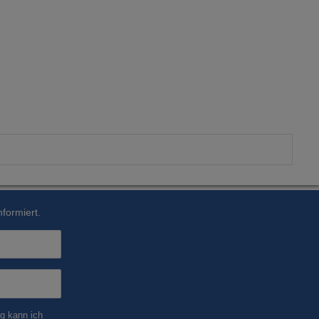
formiert.
g kann ich