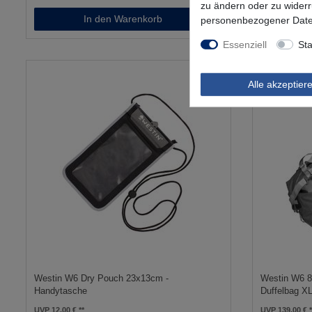
zu ändern oder zu wider
In den Warenkorb
personenbezogener Date
Essenziell
Sta
Alle akzeptier
Westin W6 Dry Pouch 23x13cm -
Westin W6 8
Handytasche
Duffelbag XL
UVP 12,00 €
UVP 139,00 €