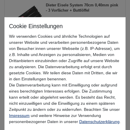
Dieter Eisele System 70cm 0,40mm pink
- 3 Vorfächer + Buttlöffel
UVP 9,99 €
ab 7,38 € *
Wir verwenden Cookies und ähnliche Technologien auf
Artikel anzeigen
unserer Website und verarbeiten personenbezogene Daten
von Besucher:innen unserer Webseite (z.B. IP-Adresse), um
z.B. Inhalte und Anzeigen zu personalisieren, Medien von
Dieter Eisele Flounder-Spoon loom -
Drittanbietern einzubinden oder Zugriffe auf unsere Website
Buttlöffel für Flundern
zu analysieren. Die Datenverarbeitung erfolgt erst durch
gesetzte Cookies. Wir teilen diese Daten mit Dritten, die wir
UVP 3,99 €
in den Einstellungen benennen.
ab 3,14 € *
Die Datenverarbeitung kann mit Einwilligung oder aufgrund
eines berechtigten Interesses erfolgen. Die Zustimmung
Artikel anzeigen
kann erteilt oder abgelehnt werden. Es besteht das Recht,
nicht einzuwilligen und die Einwilligung zu einem späteren
Zeitpunkt zu ändern oder zu widerrufen. Beachten Sie unser
Dieter Eisele Flounder-Spoon - Buttlöffel
Impressum
und weitere Hinweise zur Verwendung
perlmuttfarben
personenbezogener Daten in unserer
Daten­schutz­erklärung
.
UVP 3,99 €