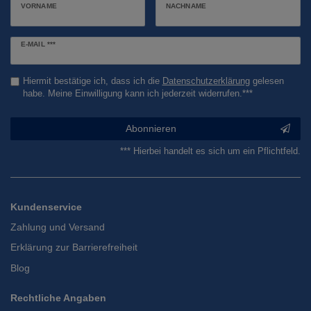
VORNAME
NACHNAME
Newsletter
E-MAIL ***
Honig
Hiermit bestätige ich, dass ich die
Daten­schutz­erklärung
gelesen
habe. Meine Einwilligung kann ich jederzeit widerrufen.***
Abonnieren
*** Hierbei handelt es sich um ein Pflichtfeld.
Kundenservice
Zahlung und Versand
Erklärung zur Barrierefreiheit
Blog
Rechtliche Angaben