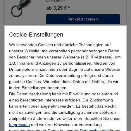
UVP 3,99 €
ab 3,29 € *
Artikel anzeigen
Spro Freestyle Reload QC Swivel
Wir verwenden Cookies und ähnliche Technologien auf
13,7mm 18kg - 10 Angelwirbel
unserer Website und verarbeiten personenbezogene Daten
UVP 2,99 €
von Besucher:innen unserer Webseite (z.B. IP-Adresse), um
2,51 € *
z.B. Inhalte und Anzeigen zu personalisieren, Medien von
Drittanbietern einzubinden oder Zugriffe auf unsere Website
In den Warenkorb
zu analysieren. Die Datenverarbeitung erfolgt erst durch
gesetzte Cookies. Wir teilen diese Daten mit Dritten, die wir
in den Einstellungen benennen.
Die Datenverarbeitung kann mit Einwilligung oder aufgrund
BKK Fast Snap-41 - Raubfischwirbel
eines berechtigten Interesses erfolgen. Die Zustimmung
kann erteilt oder abgelehnt werden. Es besteht das Recht,
5,49 € *
nicht einzuwilligen und die Einwilligung zu einem späteren
Zeitpunkt zu ändern oder zu widerrufen. Beachten Sie unser
In den Warenkorb
Impressum
und weitere Hinweise zur Verwendung
personenbezogener Daten in unserer
Daten­schutz­erklärung
.