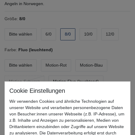
Angeln in Norwegen.
Größe:
8/0
Bitte wählen
6/0
8/0
10/0
12/0
Farbe:
Fluo (leuchtend)
Bitte wählen
Motion-Rot
Motion-Blau
Motion-Schwarz
Motion-Fluo (leuchtend)
Fluo-rot
Fluo-blau
Fluo (leuchtend)
Wir verwenden Cookies und ähnliche Technologien auf
unserer Website und verarbeiten personenbezogene Daten
Fluo-schwarz
von Besucher:innen unserer Webseite (z.B. IP-Adresse), um
z.B. Inhalte und Anzeigen zu personalisieren, Medien von
Drittanbietern einzubinden oder Zugriffe auf unsere Website
*
4,01 EUR
zu analysieren. Die Datenverarbeitung erfolgt erst durch