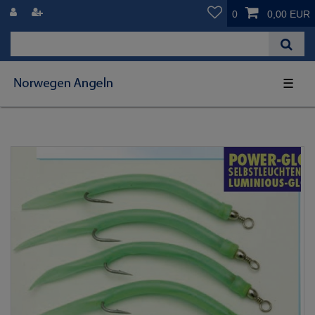
0
0,00 EUR
☰