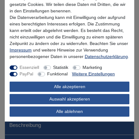
gesetzte Cookies. Wir teilen diese Daten mit Dritten, die wir
in den Einstellungen benennen.
* inkl. MwSt. zzgl.
Versandkosten
Die Datenverarbeitung kann mit Einwilligung oder aufgrund
eines berechtigten Interesses erfolgen. Die Zustimmung
Lieferzeit 1-3 Tage (Deutschland); 3-7 Tage (Ausland)
kann erteilt oder abgelehnt werden. Es besteht das Recht,
nicht einzuwilligen und die Einwilligung zu einem späteren
Informationen zur Berechnung des Liefertermins hier
Zeitpunkt zu ändern oder zu widerrufen. Beachten Sie unser
Impressum
und weitere Hinweise zur Verwendung
Nur noch 5 Stück verfügbar
personenbezogener Daten in unserer
Daten­schutz­erklärung
.
In den Warenkorb
Essenziell
Statistik
Marketing
PayPal
Funktional
Weitere Einstellungen
Alle akzeptieren
Wunschliste
Auswahl akzeptieren
Alle ablehnen
Beschreibung