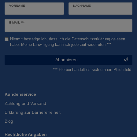
VORNAME
NACHNAME
Newsletter
E-MAIL ***
Honig
Hiermit bestätige ich, dass ich die
Daten­schutz­erklärung
gelesen
habe. Meine Einwilligung kann ich jederzeit widerrufen.***
Abonnieren
*** Hierbei handelt es sich um ein Pflichtfeld.
Kundenservice
Zahlung und Versand
Erklärung zur Barrierefreiheit
Blog
Rechtliche Angaben