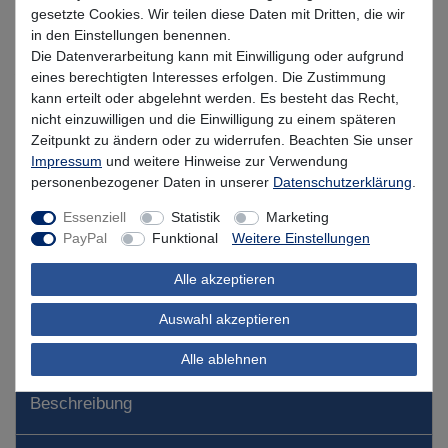
gesetzte Cookies. Wir teilen diese Daten mit Dritten, die wir
in den Einstellungen benennen.
* inkl. MwSt. zzgl.
Versandkosten
Die Datenverarbeitung kann mit Einwilligung oder aufgrund
eines berechtigten Interesses erfolgen. Die Zustimmung
Lieferzeit 1-3 Tage (Deutschland); 3-7 Tage (Ausland)
kann erteilt oder abgelehnt werden. Es besteht das Recht,
nicht einzuwilligen und die Einwilligung zu einem späteren
Informationen zur Berechnung des Liefertermins hier
Zeitpunkt zu ändern oder zu widerrufen. Beachten Sie unser
Impressum
und weitere Hinweise zur Verwendung
Mehr als 5 Stück verfügbar
personenbezogener Daten in unserer
Daten­schutz­erklärung
.
In den Warenkorb
Essenziell
Statistik
Marketing
PayPal
Funktional
Weitere Einstellungen
Alle akzeptieren
Wunschliste
Auswahl akzeptieren
Alle ablehnen
Beschreibung