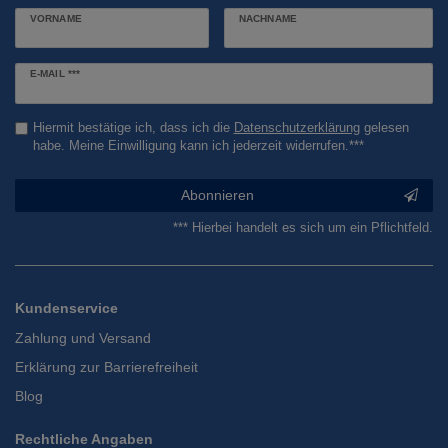
VORNAME
NACHNAME
Newsletter
E-MAIL ***
Honig
Hiermit bestätige ich, dass ich die
Daten­schutz­erklärung
gelesen
habe. Meine Einwilligung kann ich jederzeit widerrufen.***
Abonnieren
*** Hierbei handelt es sich um ein Pflichtfeld.
Kundenservice
Zahlung und Versand
Erklärung zur Barrierefreiheit
Blog
Rechtliche Angaben