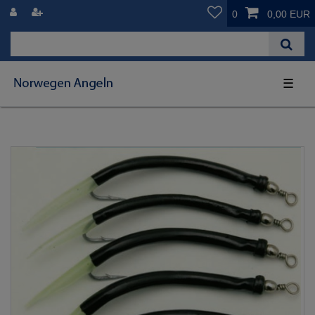
0
0,00 EUR
☰