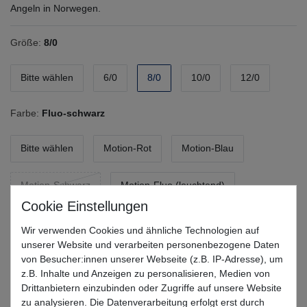
Angeln in Norwegen.
Größe:
8/0
Bitte wählen
6/0
8/0
10/0
12/0
Farbe:
Fluo-schwarz
Bitte wählen
Motion-Rot
Motion-Blau
Motion-Schwarz
Motion-Fluo (leuchtend)
Fluo-rot
Fluo-blau
Fluo (leuchtend)
Wir verwenden Cookies und ähnliche Technologien auf
unserer Website und verarbeiten personenbezogene Daten
Fluo-schwarz
von Besucher:innen unserer Webseite (z.B. IP-Adresse), um
z.B. Inhalte und Anzeigen zu personalisieren, Medien von
Drittanbietern einzubinden oder Zugriffe auf unsere Website
*
3,32 EUR
zu analysieren. Die Datenverarbeitung erfolgt erst durch