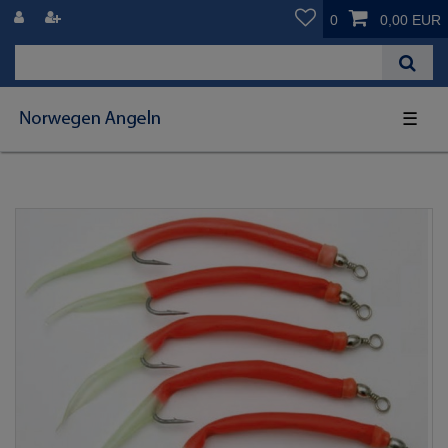
0
0,00 EUR
☰