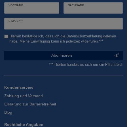
VORNAME
NACHNAME
Newsletter
E-MAIL ***
Honig
Hiermit bestätige ich, dass ich die
Daten­schutz­erklärung
gelesen
habe. Meine Einwilligung kann ich jederzeit widerrufen.***
Abonnieren
*** Hierbei handelt es sich um ein Pflichtfeld.
Kundenservice
Zahlung und Versand
Erklärung zur Barrierefreiheit
Blog
Rechtliche Angaben