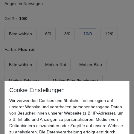
Angeln in Norwegen.
Größe:
10/0
Bitte wählen
6/0
8/0
10/0
12/0
Farbe:
Fluo-rot
Bitte wählen
Motion-Rot
Motion-Blau
Motion-Schwarz
Motion-Fluo (leuchtend)
Fluo-rot
Fluo-blau
Fluo (leuchtend)
Wir verwenden Cookies und ähnliche Technologien auf
unserer Website und verarbeiten personenbezogene Daten
Fluo-schwarz
von Besucher:innen unserer Webseite (z.B. IP-Adresse), um
z.B. Inhalte und Anzeigen zu personalisieren, Medien von
Drittanbietern einzubinden oder Zugriffe auf unsere Website
*
4,40 EUR
zu analysieren. Die Datenverarbeitung erfolgt erst durch