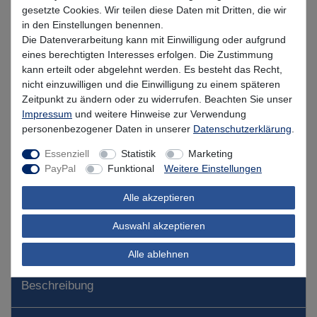
gesetzte Cookies. Wir teilen diese Daten mit Dritten, die wir
in den Einstellungen benennen.
* inkl. MwSt. zzgl.
Versandkosten
Die Datenverarbeitung kann mit Einwilligung oder aufgrund
eines berechtigten Interesses erfolgen. Die Zustimmung
Lieferzeit 1-3 Tage (Deutschland); 3-7 Tage (Ausland)
kann erteilt oder abgelehnt werden. Es besteht das Recht,
nicht einzuwilligen und die Einwilligung zu einem späteren
Informationen zur Berechnung des Liefertermins hier
Zeitpunkt zu ändern oder zu widerrufen. Beachten Sie unser
Impressum
und weitere Hinweise zur Verwendung
Mehr als 5 Stück verfügbar
personenbezogener Daten in unserer
Daten­schutz­erklärung
.
In den Warenkorb
Essenziell
Statistik
Marketing
PayPal
Funktional
Weitere Einstellungen
Alle akzeptieren
Wunschliste
Auswahl akzeptieren
Alle ablehnen
Beschreibung