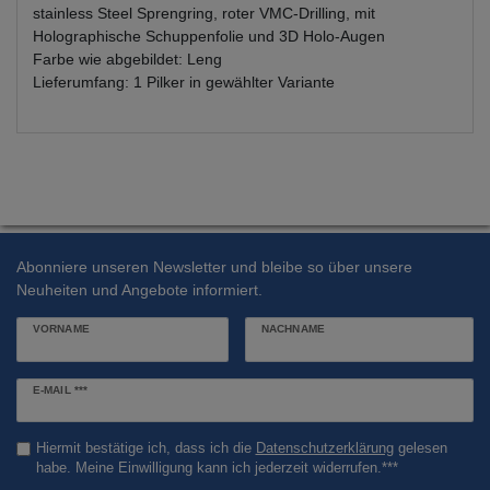
stainless Steel Sprengring, roter VMC-Drilling, mit
Holographische Schuppenfolie und 3D Holo-Augen
Farbe wie abgebildet: Leng
Lieferumfang: 1 Pilker in gewählter Variante
Abonniere unseren Newsletter und bleibe so über unsere
Neuheiten und Angebote informiert.
VORNAME
NACHNAME
Newsletter
E-MAIL ***
Honig
Hiermit bestätige ich, dass ich die
Daten­schutz­erklärung
gelesen
habe. Meine Einwilligung kann ich jederzeit widerrufen.***