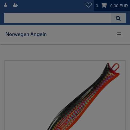
0
0,00 EUR
☰