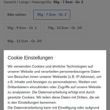
Gewicht / Länge / Hakengröße:
35g - 7.5cm - Gr. 2
Bitte wählen
35g - 7.5cm - Gr. 2
50g - 9.5cm - Gr. 1
70g - 10.5cm - Gr. 1/0
90g - 12.5cm - Gr. 2/0
UVP 9,99 €
*
7,97 EUR
Wir verwenden Cookies und ähnliche Technologien auf
unserer Website und verarbeiten personenbezogene Daten
* inkl. MwSt. zzgl.
Versandkosten
von Besucher:innen unserer Webseite (z.B. IP-Adresse), um
z.B. Inhalte und Anzeigen zu personalisieren, Medien von
Lieferzeit 1-3 Tage (Deutschland); 3-7 Tage (Ausland)
Drittanbietern einzubinden oder Zugriffe auf unsere Website
zu analysieren. Die Datenverarbeitung erfolgt erst durch
Informationen zur Berechnung des Liefertermins hier
gesetzte Cookies. Wir teilen diese Daten mit Dritten, die wir
in den Einstellungen benennen.
Mehr als 5 Stück verfügbar
Die Datenverarbeitung kann mit Einwilligung oder aufgrund