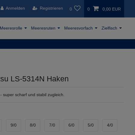
Anmelden
Registrieren
0
0
0,00 EUR
Meeresrolle
Meeresruten
Meeresvorfach
Zielfisch
su LS-5314N Haken
- super scharf und stabil zugleich.
9/0
8/0
7/0
6/0
5/0
4/0