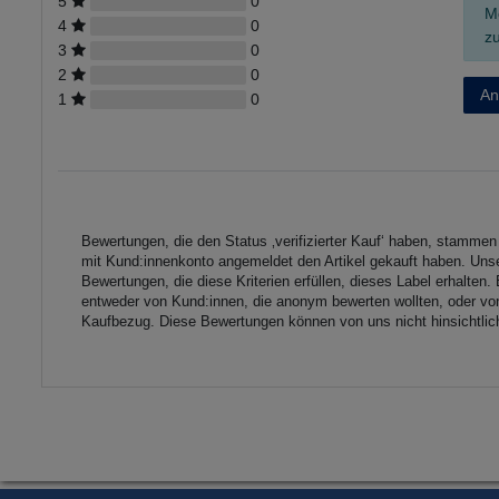
5
0
M
4
0
zu
3
0
2
0
An
1
0
Bewertungen, die den Status ‚verifizierter Kauf‘ haben, stamme
mit Kund:innenkonto angemeldet den Artikel gekauft haben. Unse
Bewertungen, die diese Kriterien erfüllen, dieses Label erhalt
entweder von Kund:innen, die anonym bewerten wollten, oder von
Kaufbezug. Diese Bewertungen können von uns nicht hinsichtlich 