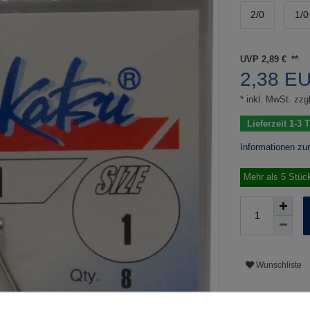
2/0
1/0
UVP 2,89 €
2,38 E
* inkl. MwSt. zzgl
Lieferzeit 1-3
Informationen zu
Mehr als 5 Stüc
Wunschliste