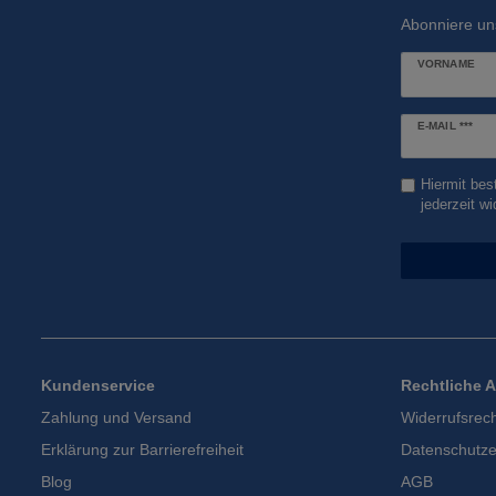
Abonniere un
VORNAME
Newsletter
E-MAIL ***
Honig
Hiermit bes
jederzeit wi
Kundenservice
Rechtliche 
Zahlung und Versand
Widerrufsrec
Erklärung zur Barrierefreiheit
Datenschutze
Blog
AGB