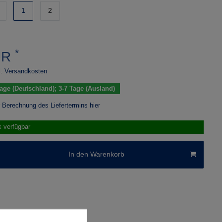
1
2
*
UR
.
Versandkosten
 Tage (Deutschland); 3-7 Tage (Ausland)
r Berechnung des Liefertermins hier
k verfügbar
In den Warenkorb