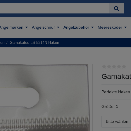
Angelmarken
Angelschnur
Angelzubehör
Meeresköder
ken
Gamakatsu LS-5314N Haken
Gamakat
Perfekte Haken 
Größe:
1
Bitte wählen