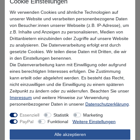
Wir verwenden Cookies und ähnliche Technologien auf
UV Real Goby
UV Three Amigos
RA Viol
unserer Website und verarbeiten personenbezogene Daten
von Besucher:innen unserer Webseite (z.B. IP-Adresse), um
RA Hottie
Headlight
UV Hottie Pearl
z.B. Inhalte und Anzeigen zu personalisieren, Medien von
Drittanbietern einzubinden oder Zugriffe auf unsere Website
zu analysieren. Die Datenverarbeitung erfolgt erst durch
Brown Headlight
Olive Ayu
Silver Ayu
gesetzte Cookies. Wir teilen diese Daten mit Dritten, die wir
in den Einstellungen benennen.
Sparkling Herring
Yellow Ayu
Canned_Sardine
Die Datenverarbeitung kann mit Einwilligung oder aufgrund
eines berechtigten Interesses erfolgen. Die Zustimmung
kann erteilt oder abgelehnt werden. Es besteht das Recht,
Motoroil UV
Pink Opal
nicht einzuwilligen und die Einwilligung zu einem späteren
Zeitpunkt zu ändern oder zu widerrufen. Beachten Sie unser
Impressum
und weitere Hinweise zur Verwendung
UVP 6,99 €
personenbezogener Daten in unserer
Daten­schutz­erklärung
.
*
6,29 EUR
Essenziell
Statistik
Marketing
PayPal
Funktional
Weitere Einstellungen
* inkl. MwSt. zzgl.
Versandkosten
Alle akzeptieren
Lieferzeit 1-3 Tage (Deutschland); 3-7 Tage (Ausland)