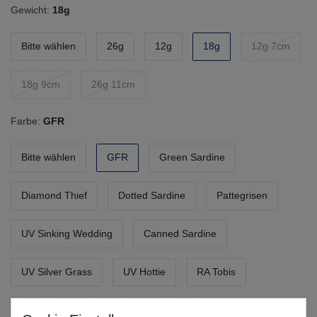
Gewicht:
18g
Bitte wählen
26g
12g
18g
12g 7cm
18g 9cm
26g 11cm
Farbe:
GFR
Bitte wählen
GFR
Green Sardine
Diamond Thief
Dotted Sardine
Pattegrisen
UV Sinking Wedding
Canned Sardine
UV Silver Grass
UV Hottie
RA Tobis
Sunrise
Tyskeren
Tobias Goby