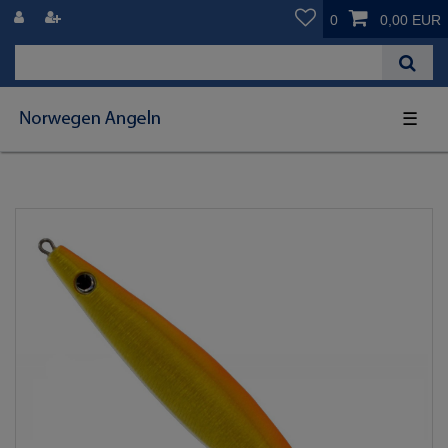
0
0,00 EUR
☰