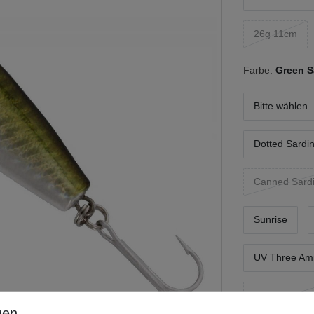
26g 11cm
Farbe:
Green S
Bitte wählen
Dotted Sardi
Canned Sard
Sunrise
UV Three Am
UV Hottie Pea