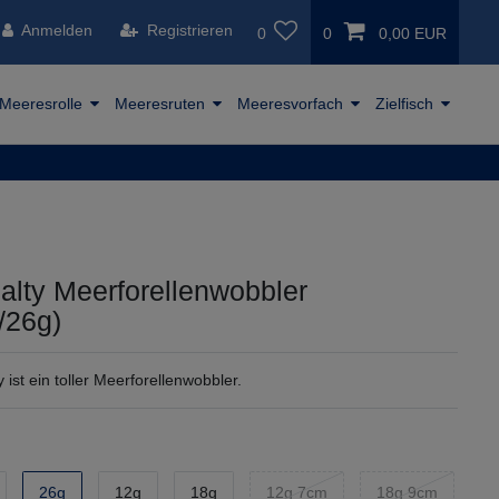
Anmelden
Registrieren
0
0
0,00 EUR
Meeresrolle
Meeresruten
Meeresvorfach
Zielfisch
alty Meerforellenwobbler
/26g)
 ist ein toller Meerforellenwobbler.
26g
12g
18g
12g 7cm
18g 9cm