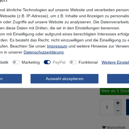
Sparkling Her
nd ähnliche Technologien auf unserer Website und verarbeiten pers
ebseite (z.B. IP-Adresse), um z.B. Inhalte und Anzeigen zu personali
n oder Zugriffe auf unsere Website zu analysieren. Die Datenverarbeitu
Motoroil UV
len diese Daten mit Dritten, die wir in den Einstellungen benennen.
nn mit Einwilligung oder aufgrund eines berechtigten Interesses erfo
rden. Es besteht das Recht, nicht einzuwilligen und die Einwilligung zu
UVP 7,49 €
rufen. Beachten Sie unser
Impressum
und weitere Hinweise zur Verwe
6,74 E
n in unserer
Daten­schutz­erklärung
.
* inkl. MwSt. zzgl
tistik
Marketing
PayPal
Funktional
Weitere Einste
Lieferzeit 1-3
en
Auswahl akzeptieren
Informationen zu
Mehr als 5 Stüc
Wunschliste