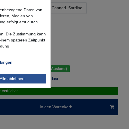
ring
Yellow Ayu
Canned_Sardine
onenbezogene Daten von
sieren, Medien von
ng erfolgt erst durch
Pink Opal
lgen. Die Zustimmung kann
 einem späteren Zeitpunkt
ndung
*
UR
.
Versandkosten
llungen
 Tage (Deutschland); 3-7 Tage (Ausland)
Alle ablehnen
r Berechnung des Liefertermins hier
k verfügbar
In den Warenkorb