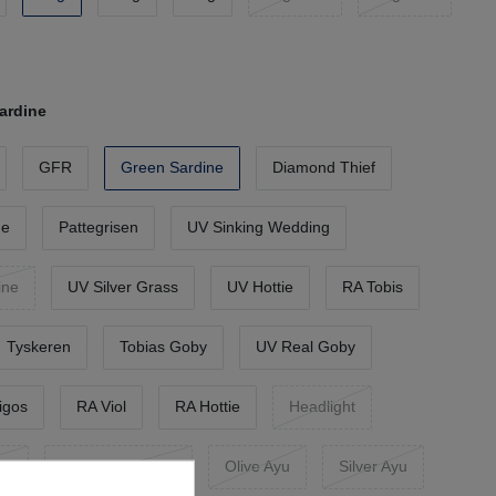
ardine
GFR
Green Sardine
Diamond Thief
ne
Pattegrisen
UV Sinking Wedding
ine
UV Silver Grass
UV Hottie
RA Tobis
Tyskeren
Tobias Goby
UV Real Goby
igos
RA Viol
RA Hottie
Headlight
rl
Brown Headlight
Olive Ayu
Silver Ayu