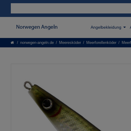
Angelbekleidung
norwegen-angeln.de
Meeresköder
Meerforellenköder
Meerf