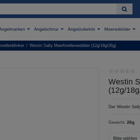
Angelmarken
Angelschnur
Angelzubehör
Meeresköder
orellenblinker
Westin Salty Meerforellenwobbler (12g/18g/26g)
Westin S
(12g/18g
Der Westin Salty
Gewicht:
26g
Bitte wählen