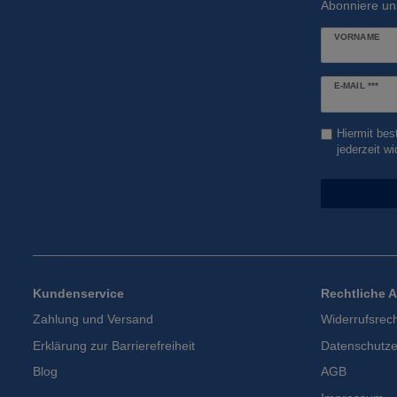
Abonniere un
VORNAME
Newsletter
E-MAIL ***
Honig
Hiermit bes
jederzeit wi
Kundenservice
Rechtliche 
Zahlung und Versand
Widerrufsrec
Erklärung zur Barrierefreiheit
Datenschutze
Blog
AGB