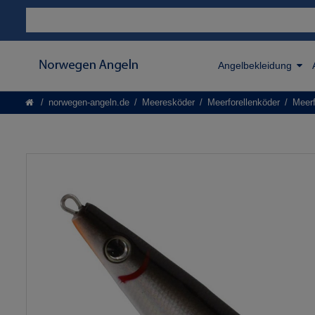
Angelbekleidung
norwegen-angeln.de
Meeresköder
Meerforellenköder
Meerf