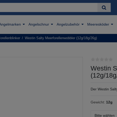
Angelmarken
Angelschnur
Angelzubehör
Meeresköder
orellenblinker
Westin Salty Meerforellenwobbler (12g/18g/26g)
Westin S
(12g/18g
Der Westin Salty
Gewicht:
12g
Bitte wählen