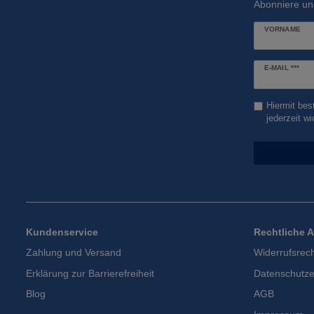
Abonniere un
VORNAME
Newsletter
E-MAIL ***
Honig
Hiermit bes
jederzeit wi
Kundenservice
Rechtliche 
Zahlung und Versand
Widerrufsrec
Erklärung zur Barrierefreiheit
Datenschutze
Blog
AGB