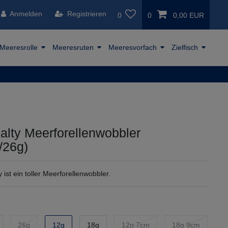
Anmelden
Registrieren
0
0
0,00 EUR
Meeresrolle
Meeresruten
Meeresvorfach
Zielfisch
alty Meerforellenwobbler
/26g)
 ist ein toller Meerforellenwobbler.
26g
12g
18g
12g 7cm
18g 9cm