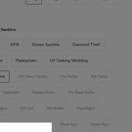
Sardine
GFR
Green Sardine
Diamond Thief
ne
Pattegrisen
UV Sinking Wedding
ine
UV Silver Grass
UV Hottie
RA Tobis
Tyskeren
Tobias Goby
UV Real Goby
igos
RA Viol
RA Hottie
Headlight
rl
Brown Headlight
Olive Ayu
Silver Ayu