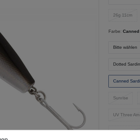
26g 11cm
Farbe:
Canned 
Bitte wählen
Dotted Sardi
Canned Sard
Sunrise
UV Three Am
UV Hottie Pea