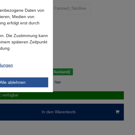
ring
Yellow Ayu
Canned_Sardine
onenbezogene Daten von
sieren, Medien von
ng erfolgt erst durch
Pink Opal
lgen. Die Zustimmung kann
 einem späteren Zeitpunkt
ndung
*
UR
.
Versandkosten
llungen
 Tage (Deutschland); 3-7 Tage (Ausland)
Alle ablehnen
r Berechnung des Liefertermins hier
k verfügbar
In den Warenkorb