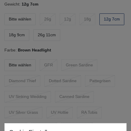
Gewicht:
12g 7cm
Bitte wählen
26g
12g
18g
12g 7cm
18g 9cm
26g 11cm
Farbe:
Brown Headlight
Bitte wählen
GFR
Green Sardine
Diamond Thief
Dotted Sardine
Pattegrisen
UV Sinking Wedding
Canned Sardine
UV Silver Grass
UV Hottie
RA Tobis
Sunrise
Tyskeren
Tobias Goby