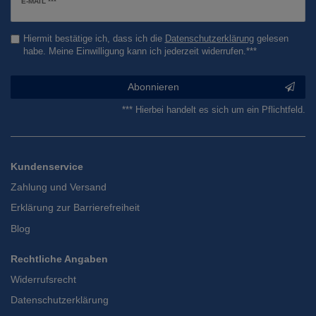
E-MAIL ***
Honig
Hiermit bestätige ich, dass ich die
Daten­schutz­erklärung
gelesen
habe. Meine Einwilligung kann ich jederzeit widerrufen.***
Abonnieren
*** Hierbei handelt es sich um ein Pflichtfeld.
Kundenservice
Zahlung und Versand
Erklärung zur Barrierefreiheit
Blog
Rechtliche Angaben
Widerrufsrecht
Datenschutzerklärung