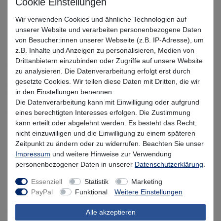
Wir verwenden Cookies und ähnliche Technologien auf
UV Real Goby
UV Three Amigos
RA Viol
unserer Website und verarbeiten personenbezogene Daten
von Besucher:innen unserer Webseite (z.B. IP-Adresse), um
RA Hottie
Headlight
UV Hottie Pearl
z.B. Inhalte und Anzeigen zu personalisieren, Medien von
Drittanbietern einzubinden oder Zugriffe auf unsere Website
zu analysieren. Die Datenverarbeitung erfolgt erst durch
Brown Headlight
Olive Ayu
Silver Ayu
gesetzte Cookies. Wir teilen diese Daten mit Dritten, die wir
in den Einstellungen benennen.
Sparkling Herring
Yellow Ayu
Canned_Sardine
Die Datenverarbeitung kann mit Einwilligung oder aufgrund
eines berechtigten Interesses erfolgen. Die Zustimmung
kann erteilt oder abgelehnt werden. Es besteht das Recht,
Motoroil UV
Pink Opal
nicht einzuwilligen und die Einwilligung zu einem späteren
Zeitpunkt zu ändern oder zu widerrufen. Beachten Sie unser
Impressum
und weitere Hinweise zur Verwendung
UVP 6,49 €
personenbezogener Daten in unserer
Daten­schutz­erklärung
.
*
5,84 EUR
Essenziell
Statistik
Marketing
PayPal
Funktional
Weitere Einstellungen
* inkl. MwSt. zzgl.
Versandkosten
Alle akzeptieren
Lieferzeit 1-3 Tage (Deutschland); 3-7 Tage (Ausland)