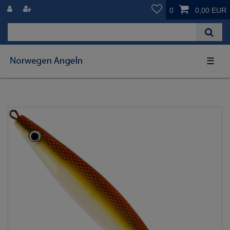
0
0,00 EUR
☰