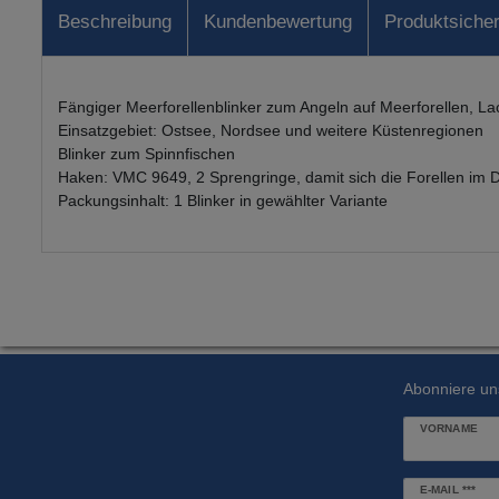
Beschreibung
Kundenbewertung
Produktsicher
Fängiger Meerforellenblinker zum Angeln auf Meerforellen, L
Einsatzgebiet: Ostsee, Nordsee und weitere Küstenregionen
Blinker zum Spinnfischen
Haken: VMC 9649, 2 Sprengringe, damit sich die Forellen im Dri
Packungsinhalt: 1 Blinker in gewählter Variante
Abonniere un
VORNAME
Newsletter
E-MAIL ***