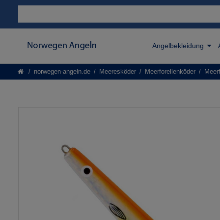
Angelbekleidung
norwegen-angeln.de
Meeresköder
Meerforellenköder
Meerf