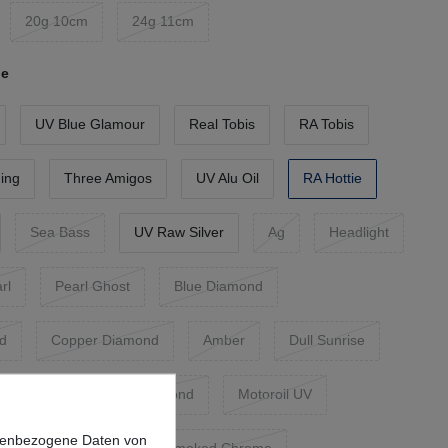
20g 10cm
24g 11cm
ie
UV Blue Glamour
Real Tobis
RA Tobis
ing
Three Amigos
UV Alu Oil
RA Hottie
Sea Bass
UV Raw Silver
Ag
Headlight
rl
Pearl Ghost
Blue Diamond
nd
Copper Diamond
Amber
Dull Sunrise
ght
Chartreuse Diamond
Motoroil UV
onenbezogene Daten von