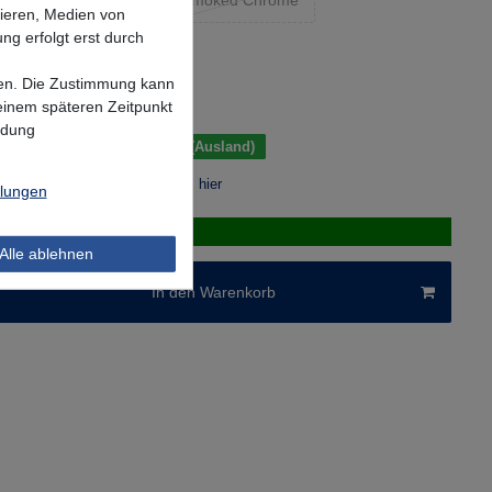
nd
Pink Prism
Smoked Chrome
sieren, Medien von
ng erfolgt erst durch
*
UR
lgen. Die Zustimmung kann
 einem späteren Zeitpunkt
.
Versandkosten
ndung
 Tage (Deutschland); 3-7 Tage (Ausland)
r Berechnung des Liefertermins hier
llungen
k verfügbar
Alle ablehnen
In den Warenkorb