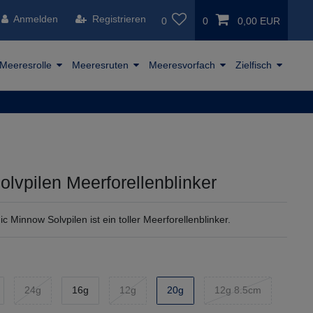
Anmelden
Registrieren
0
0
0,00 EUR
Meeresrolle
Meeresruten
Meeresvorfach
Zielfisch
olvpilen Meerforellenblinker
 Minnow Solvpilen ist ein toller Meerforellenblinker.
24g
16g
12g
20g
12g 8.5cm