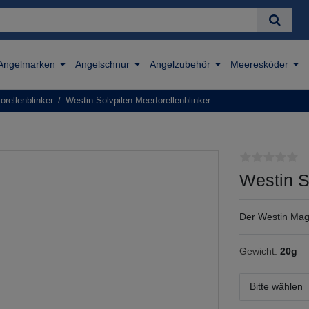
Angelmarken
Angelschnur
Angelzubehör
Meeresköder
orellenblinker
Westin Solvpilen Meerforellenblinker
Westin S
Der Westin Magic
Gewicht:
20g
Bitte wählen