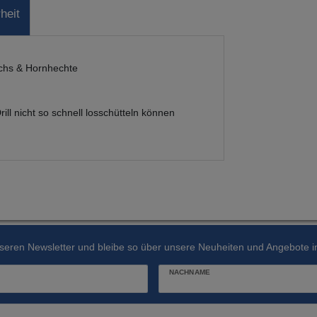
heit
achs & Hornhechte
ll nicht so schnell losschütteln können
seren Newsletter und bleibe so über unsere Neuheiten und Angebote in
NACHNAME