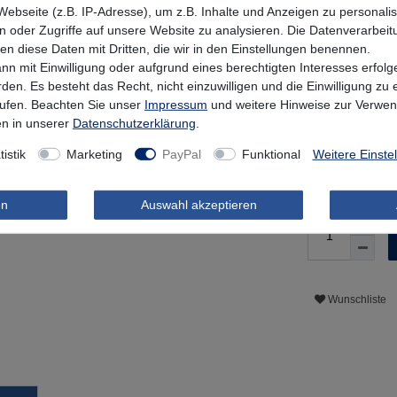
Silver Diamo
ebseite (z.B. IP-Adresse), um z.B. Inhalte und Anzeigen zu personali
n oder Zugriffe auf unsere Website zu analysieren. Die Datenverarbeitu
len diese Daten mit Dritten, die wir in den Einstellungen benennen.
5,13 E
nn mit Einwilligung oder aufgrund eines berechtigten Interesses erfo
rden. Es besteht das Recht, nicht einzuwilligen und die Einwilligung zu
* inkl. MwSt. zzgl
rufen. Beachten Sie unser
Impressum
und weitere Hinweise zur Verwe
Lieferzeit 1-3
n in unserer
Daten­schutz­erklärung
.
Informationen zu
tistik
Marketing
PayPal
Funktional
Weitere Einste
Mehr als 5 Stüc
en
Auswahl akzeptieren
Wunschliste