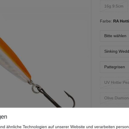
16g 9.5cm
Farbe:
RA Hott
Bitte wählen
Sinking Wedd
Pattegrisen
UV Hottie Pea
Olive Diamo
Brown Headli
nd ähnliche Technologien auf unserer Website und verarbeiten pers