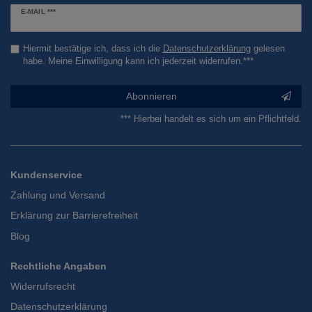
Newsletter
E-MAIL ***
Honig
Hiermit bestätige ich, dass ich die
Daten­schutz­erklärung
gelesen
habe. Meine Einwilligung kann ich jederzeit widerrufen.***
Abonnieren
*** Hierbei handelt es sich um ein Pflichtfeld.
Kundenservice
Zahlung und Versand
Erklärung zur Barrierefreiheit
Blog
Rechtliche Angaben
Widerrufsrecht
Datenschutzerklärung