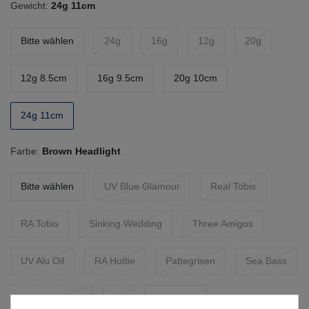
Gewicht:
24g 11cm
Bitte wählen
24g
16g
12g
20g
12g 8.5cm
16g 9.5cm
20g 10cm
24g 11cm
Farbe:
Brown Headlight
Bitte wählen
UV Blue Glamour
Real Tobis
RA Tobis
Sinking Wedding
Three Amigos
UV Alu Oil
RA Hottie
Pattegrisen
Sea Bass
UV Raw Silver
Ag
Headlight