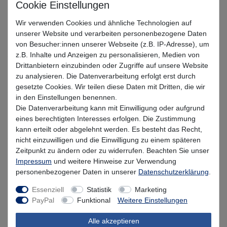
UV Hottie Pearl
Pearl Ghost
Blue Diamond
Wir verwenden Cookies und ähnliche Technologien auf
unserer Website und verarbeiten personenbezogene Daten
von Besucher:innen unserer Webseite (z.B. IP-Adresse), um
Olive Diamond
Copper Diamond
Amber
z.B. Inhalte und Anzeigen zu personalisieren, Medien von
Drittanbietern einzubinden oder Zugriffe auf unsere Website
Dull Sunrise
Brown Headlight
zu analysieren. Die Datenverarbeitung erfolgt erst durch
gesetzte Cookies. Wir teilen diese Daten mit Dritten, die wir
in den Einstellungen benennen.
Chartreuse Diamond
Motoroil UV
Die Datenverarbeitung kann mit Einwilligung oder aufgrund
eines berechtigten Interesses erfolgen. Die Zustimmung
Silver Diamond
Pink Prism
Smoked Chrome
kann erteilt oder abgelehnt werden. Es besteht das Recht,
nicht einzuwilligen und die Einwilligung zu einem späteren
Zeitpunkt zu ändern oder zu widerrufen. Beachten Sie unser
Impressum
und weitere Hinweise zur Verwendung
UVP 6,99 €
*
personenbezogener Daten in unserer
Daten­schutz­erklärung
.
6,29 EUR
Essenziell
Statistik
Marketing
* inkl. MwSt. zzgl.
Versandkosten
PayPal
Funktional
Weitere Einstellungen
Lieferzeit 1-3 Tage (Deutschland); 3-7 Tage (Ausland)
Alle akzeptieren