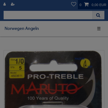
0
0,00 EUR
☰