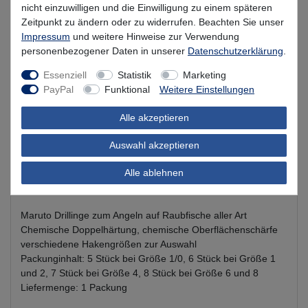
nicht einzuwilligen und die Einwilligung zu einem späteren
Zeitpunkt zu ändern oder zu widerrufen. Beachten Sie unser
Impressum
und weitere Hinweise zur Verwendung
personenbezogener Daten in unserer
Daten­schutz­erklärung
.
Essenziell
Statistik
Marketing
Beschreibung
PayPal
Funktional
Weitere Einstellungen
Alle akzeptieren
Kundenbewertung
Auswahl akzeptieren
Produktsicherheit
Alle ablehnen
Maruto Drillinge zum Angeln auf Raubfische aller Art
Chemische Doppelhärtung, chemische Oberflächenschärfe
verschiedene Hakengrößen zur Auswahl
Packunginhalt: 5 Stück bei Größe 1/0, 6 Stück bei Größe 1
und 2, 7 Stück bei Größe 4, 8 Stück bei Größe 6 und 8
Liefermenge: 1 Packung