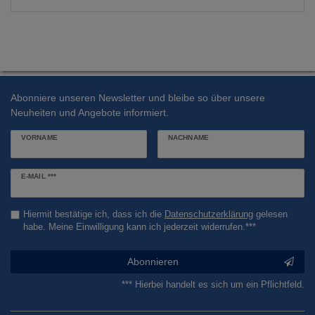
Abonniere unseren Newsletter und bleibe so über unsere
Neuheiten und Angebote informiert.
VORNAME
NACHNAME
Newsletter
E-MAIL ***
Honig
Hiermit bestätige ich, dass ich die
Daten­schutz­erklärung
gelesen
habe. Meine Einwilligung kann ich jederzeit widerrufen.***
Abonnieren
*** Hierbei handelt es sich um ein Pflichtfeld.