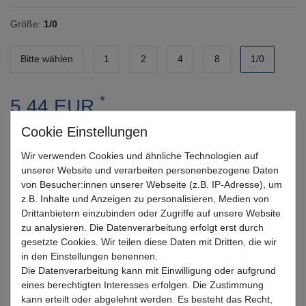
Größe:
1/0
Bitte wählen
1
2
4
8
1/0
*
5,44 EUR
* inkl. MwSt. zzgl.
Versandkosten
Wir verwenden Cookies und ähnliche Technologien auf
Lieferzeit 1-3 Tage (Deutschland); 3-7 Tage (Ausland)
unserer Website und verarbeiten personenbezogene Daten
von Besucher:innen unserer Webseite (z.B. IP-Adresse), um
Informationen zur Berechnung des Liefertermins hier
z.B. Inhalte und Anzeigen zu personalisieren, Medien von
Drittanbietern einzubinden oder Zugriffe auf unsere Website
Nur noch 4 Stück verfügbar
zu analysieren. Die Datenverarbeitung erfolgt erst durch
gesetzte Cookies. Wir teilen diese Daten mit Dritten, die wir
In den Warenkorb
in den Einstellungen benennen.
Die Datenverarbeitung kann mit Einwilligung oder aufgrund
eines berechtigten Interesses erfolgen. Die Zustimmung
kann erteilt oder abgelehnt werden. Es besteht das Recht,
Wunschliste