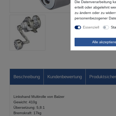
Die Datenverarbeitung ka
erteilt oder abgelehnt we
zu ändern oder zu wider
personenbezogener Date
Essenziell
Sta
Alle akzeptier
Beschreibung
Kundenbewertung
Produktsicher
Linkshand Multirolle von Balzer
Gewicht: 410g
Übersetzung: 5,8:1
Bremskraft: 17kg