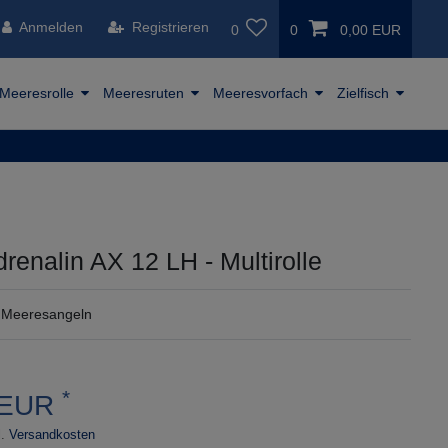
Anmelden
Registrieren
0
0
0,00 EUR
Meeresrolle
Meeresruten
Meeresvorfach
Zielfisch
renalin AX 12 LH - Multirolle
 Meeresangeln
*
 EUR
.
Versandkosten