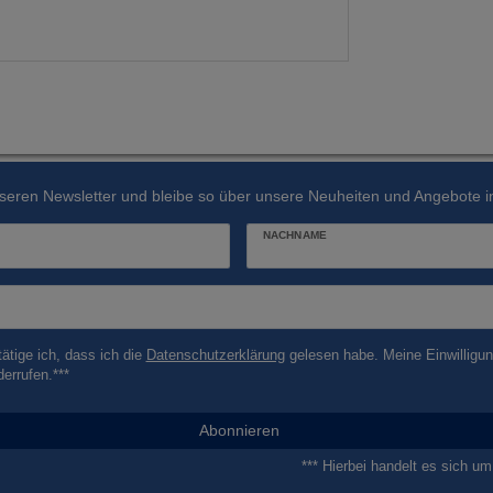
seren Newsletter und bleibe so über unsere Neuheiten und Angebote in
NACHNAME
tätige ich, dass ich die
Daten­schutz­erklärung
gelesen habe. Meine Einwilligun
derrufen.***
Abonnieren
*** Hierbei handelt es sich um 