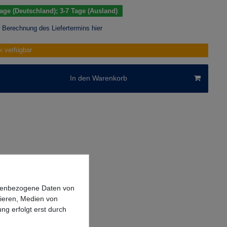
 Tage (Deutschland); 3-7 Tage (Ausland)
r Berechnung des Liefertermins hier
k verfügbar
In den Warenkorb
onenbezogene Daten von
sieren, Medien von
ng erfolgt erst durch