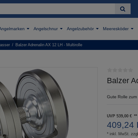
Angelmarken
Angelschnur
Angelzubehör
Meeresköder
wasser
Balzer Adrenalin AX 12 LH - Multirolle
Balzer Ad
Gute Rolle zum
UVP 539,00 €
409,24
* inkl. MwSt. zzgl