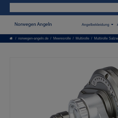
Angelbekleidung
norwegen-angeln.de
Meeresrolle
Multirolle
Multirolle Salz