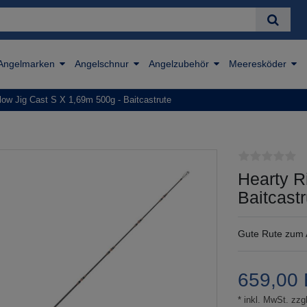
Angelmarken
Angelschnur
Angelzubehör
Meeresköder
low Jig Cast S X 1,69m 500g - Baitcastrute
Hearty R
Baitcastr
Gute Rute zum 
659,00
* inkl. MwSt. zzgl