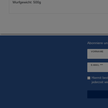
Wurfgewicht: 500g
Abonniere un
VORNAME
Newsletter
E-MAIL ***
Honig
Hiermit bes
jederzeit wi