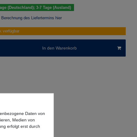
 Tage (Deutschland); 3-7 Tage (Ausland)
r Berechnung des Liefertermins hier
k verfügbar
In den Warenkorb
onenbezogene Daten von
sieren, Medien von
ng erfolgt erst durch