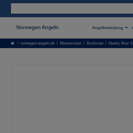
Angelbekleidung
norwegen-angeln.de
Meeresruten
Bootsrute
Hearty Rise S