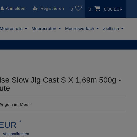
Anmelden
Registrieren
0
0
0,00 EUR
Meeresrolle
Meeresruten
Meeresvorfach
Zielfisch
ise Slow Jig Cast S X 1,69m 500g -
ute
Angeln im Meer
*
 EUR
.
Versandkosten