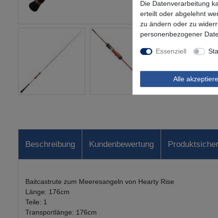
Die Datenverarbeitung ka
erteilt oder abgelehnt we
zu ändern oder zu wider
personenbezogener Date
Essenziell
Sta
Alle akzeptier
Beschreibung
Kundenbewertung
Produktsicher
Baitcastrute zum Meeresangeln von Hearty Rise
Länge: 176cm
Teile: 1
Transportlänge: 176cm