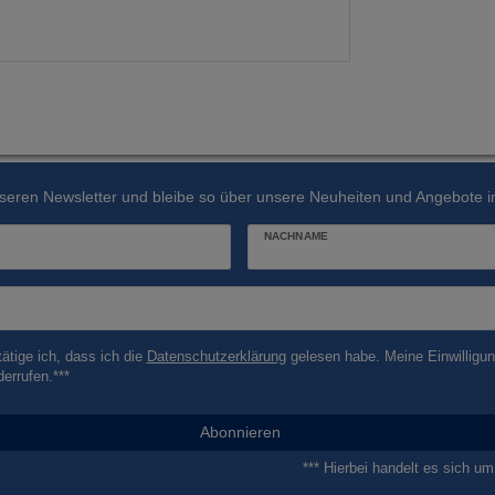
seren Newsletter und bleibe so über unsere Neuheiten und Angebote in
NACHNAME
tätige ich, dass ich die
Daten­schutz­erklärung
gelesen habe. Meine Einwilligun
derrufen.***
Abonnieren
*** Hierbei handelt es sich um 