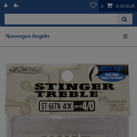
0
0,00 EUR
☰