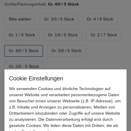
Größe/Packungsinhalt:
Gr. 4/0 / 5 Stück
Bitte wählen
Gr. 3/0 / 5 Stück
Gr. 4 / 8 Stück
Gr. 1 / 6 Stück
Gr. 1/0 / 6 Stück
Gr. 2 / 7 Stück
Gr. 4/0 / 5 Stück
Gr. 5/0 / 5 Stück
Gr. 2/0 - 5 Stück
UVP 27,99 €
Wir verwenden Cookies und ähnliche Technologien auf
*
19,97 EUR
unserer Website und verarbeiten personenbezogene Daten
von Besucher:innen unserer Webseite (z.B. IP-Adresse), um
* inkl. MwSt. zzgl.
Versandkosten
z.B. Inhalte und Anzeigen zu personalisieren, Medien von
Drittanbietern einzubinden oder Zugriffe auf unsere Website
Lieferzeit 1-3 Tage (Deutschland); 3-7 Tage (Ausland)
zu analysieren. Die Datenverarbeitung erfolgt erst durch
gesetzte Cookies. Wir teilen diese Daten mit Dritten, die wir
Informationen zur Berechnung des Liefertermins hier