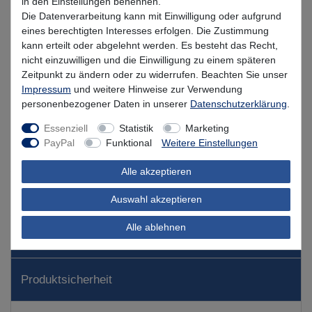
in den Einstellungen benennen.
Die Datenverarbeitung kann mit Einwilligung oder aufgrund
Mehr als 5 Stück verfügbar
eines berechtigten Interesses erfolgen. Die Zustimmung
kann erteilt oder abgelehnt werden. Es besteht das Recht,
nicht einzuwilligen und die Einwilligung zu einem späteren
In den Warenkorb
Zeitpunkt zu ändern oder zu widerrufen. Beachten Sie unser
Impressum
und weitere Hinweise zur Verwendung
personenbezogener Daten in unserer
Daten­schutz­erklärung
.
Wunschliste
Essenziell
Statistik
Marketing
PayPal
Funktional
Weitere Einstellungen
Alle akzeptieren
Beschreibung
Auswahl akzeptieren
Alle ablehnen
Kundenbewertung
Produktsicherheit