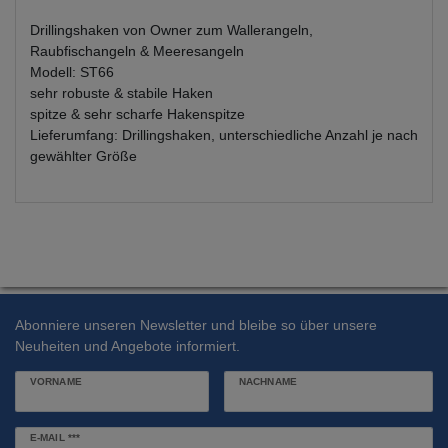
Drillingshaken von Owner zum Wallerangeln,
Raubfischangeln & Meeresangeln
Modell: ST66
sehr robuste & stabile Haken
spitze & sehr scharfe Hakenspitze
Lieferumfang: Drillingshaken, unterschiedliche Anzahl je nach
gewählter Größe
Abonniere unseren Newsletter und bleibe so über unsere
Neuheiten und Angebote informiert.
VORNAME
NACHNAME
Newsletter
E-MAIL ***