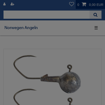
0
0,00 EUR
☰