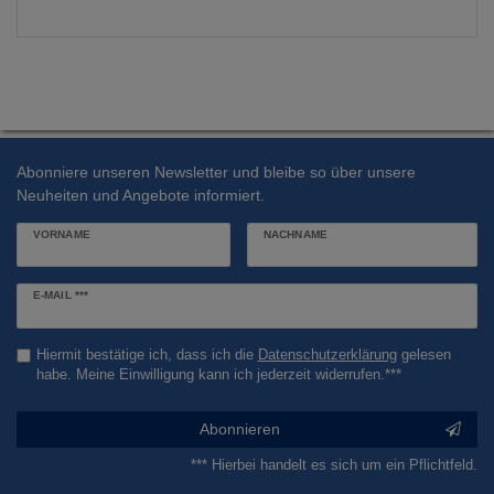
Abonniere unseren Newsletter und bleibe so über unsere
Neuheiten und Angebote informiert.
VORNAME
NACHNAME
Newsletter
E-MAIL ***
Honig
Hiermit bestätige ich, dass ich die
Daten­schutz­erklärung
gelesen
habe. Meine Einwilligung kann ich jederzeit widerrufen.***
Abonnieren
*** Hierbei handelt es sich um ein Pflichtfeld.