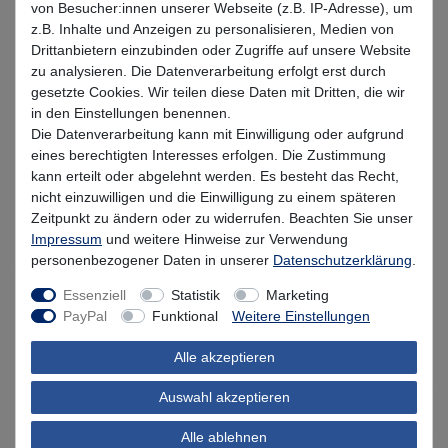
von Besucher:innen unserer Webseite (z.B. IP-Adresse), um
Gr. 2/0 / 14g / 4 Stück
Gr. 3/0 / 14g / 4 Stück
z.B. Inhalte und Anzeigen zu personalisieren, Medien von
Drittanbietern einzubinden oder Zugriffe auf unsere Website
Gr. 3/0 / 21g / 4 Stück
Gr. 4/0 / 14g / 4 Stück
zu analysieren. Die Datenverarbeitung erfolgt erst durch
gesetzte Cookies. Wir teilen diese Daten mit Dritten, die wir
in den Einstellungen benennen.
Gr. 4/0 / 21g / 4 Stück
Gr. 4/0 / 28g / 4 Stück
Die Datenverarbeitung kann mit Einwilligung oder aufgrund
eines berechtigten Interesses erfolgen. Die Zustimmung
kann erteilt oder abgelehnt werden. Es besteht das Recht,
*
4,99 EUR
nicht einzuwilligen und die Einwilligung zu einem späteren
Zeitpunkt zu ändern oder zu widerrufen. Beachten Sie unser
* inkl. MwSt. zzgl.
Versandkosten
Impressum
und weitere Hinweise zur Verwendung
personenbezogener Daten in unserer
Daten­schutz­erklärung
.
Lieferzeit 1-3 Tage (Deutschland); 3-7 Tage (Ausland)
Essenziell
Statistik
Marketing
Informationen zur Berechnung des Liefertermins hier
PayPal
Funktional
Weitere Einstellungen
Nur noch 4 Stück verfügbar
Alle akzeptieren
Auswahl akzeptieren
In den Warenkorb
Alle ablehnen