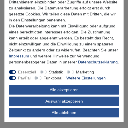
Drittanbietern einzubinden oder Zugriffe auf unsere Website
Gr. 4 / 1.75g / 5 Stück
Gr. 4 / 7g / 5 Stück
zu analysieren. Die Datenverarbeitung erfolgt erst durch
gesetzte Cookies. Wir teilen diese Daten mit Dritten, die wir
in den Einstellungen benennen.
*
4,99 EUR
Die Datenverarbeitung kann mit Einwilligung oder aufgrund
eines berechtigten Interesses erfolgen. Die Zustimmung
* inkl. MwSt. zzgl.
Versandkosten
kann erteilt oder abgelehnt werden. Es besteht das Recht,
nicht einzuwilligen und die Einwilligung zu einem späteren
Lieferzeit 1-3 Tage (Deutschland); 3-7 Tage (Ausland)
Zeitpunkt zu ändern oder zu widerrufen. Beachten Sie unser
Impressum
und weitere Hinweise zur Verwendung
Informationen zur Berechnung des Liefertermins hier
personenbezogener Daten in unserer
Daten­schutz­erklärung
.
Nur noch 3 Stück verfügbar
Essenziell
Statistik
Marketing
PayPal
Funktional
Weitere Einstellungen
In den Warenkorb
Alle akzeptieren
Auswahl akzeptieren
Wunschliste
Alle ablehnen