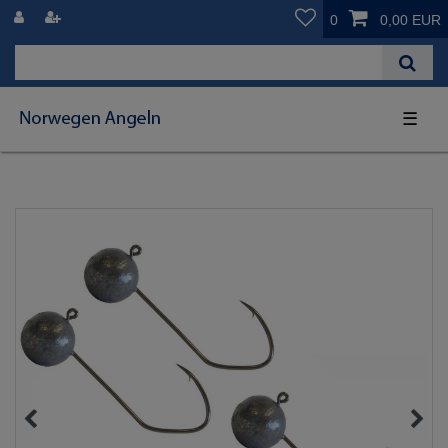
0
0,00 EUR
☰