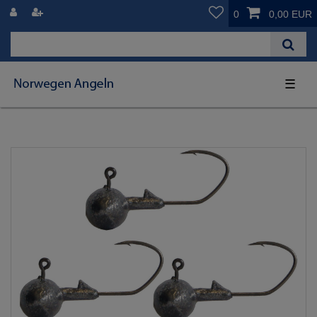
0
0,00 EUR
☰