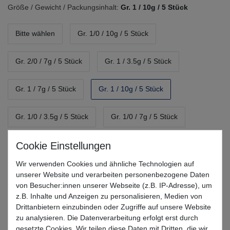
Größe / Gewicht / Packungsinhalt:
Gr. 1 / 10g / 5 Stück
Bitte wählen
Gr. 1/0 / 10g / 5 Stück
Gr. 2/0 / 7g / 5 Stück
Gr. 1 / 3.5g / 5 Stück
Gr. 1 / 7g / 5 Stück
Gr. 1 / 10g / 5 Stück
Gr. 1/0 / 3.5g / 5 Stück
Gr. 1/0 / 7g / 5 Stück
Gr. 1/0 / 14g / 4 Stück
Gr. 2/0 / 10g / 5 Stück
Wir verwenden Cookies und ähnliche Technologien auf
Gr. 2/0 / 21g / 4 Stück
Gr. 3/0 / 14g / 4 Stück
unserer Website und verarbeiten personenbezogene Daten
von Besucher:innen unserer Webseite (z.B. IP-Adresse), um
z.B. Inhalte und Anzeigen zu personalisieren, Medien von
*
4,99 EUR
Drittanbietern einzubinden oder Zugriffe auf unsere Website
zu analysieren. Die Datenverarbeitung erfolgt erst durch
* inkl. MwSt. zzgl.
Versandkosten
gesetzte Cookies. Wir teilen diese Daten mit Dritten, die wir