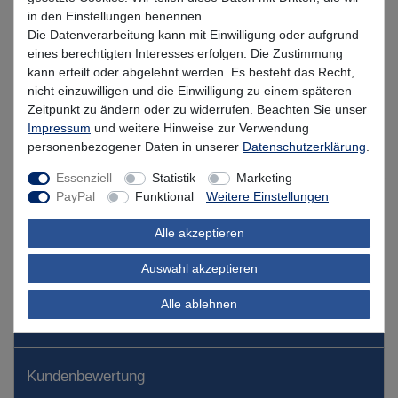
in den Einstellungen benennen.
Die Datenverarbeitung kann mit Einwilligung oder aufgrund
Lieferzeit 1-3 Tage (Deutschland); 3-7 Tage (Ausland)
eines berechtigten Interesses erfolgen. Die Zustimmung
Informationen zur Berechnung des Liefertermins hier
kann erteilt oder abgelehnt werden. Es besteht das Recht,
nicht einzuwilligen und die Einwilligung zu einem späteren
Mehr als 5 Stück verfügbar
Zeitpunkt zu ändern oder zu widerrufen. Beachten Sie unser
Impressum
und weitere Hinweise zur Verwendung
personenbezogener Daten in unserer
Daten­schutz­erklärung
.
In den Warenkorb
Essenziell
Statistik
Marketing
PayPal
Funktional
Weitere Einstellungen
Wunschliste
Alle akzeptieren
Auswahl akzeptieren
Alle ablehnen
Beschreibung
Kundenbewertung