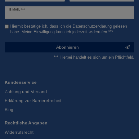
Newsletter
E-MAIL ***
Honig
Hiermit bestätige ich, dass ich die
Daten­schutz­erklärung
gelesen
habe. Meine Einwilligung kann ich jederzeit widerrufen.***
Abonnieren
*** Hierbei handelt es sich um ein Pflichtfeld.
Kundenservice
Zahlung und Versand
Erklärung zur Barrierefreiheit
Blog
Rechtliche Angaben
Widerrufsrecht