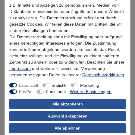
z.B. Inhalte und Anzeigen zu personalisieren, Medien von
Wunschliste
Drittanbietern einzubinden oder Zugriffe auf unsere Website
zu analysieren. Die Datenverarbeitung erfolgt erst durch
gesetzte Cookies. Wir teilen diese Daten mit Dritten, die wir
in den Einstellungen benennen.
Die Datenverarbeitung kann mit Einwilligung oder aufgrund
Kundenbewertung
eines berechtigten Interesses erfolgen. Die Zustimmung
kann erteilt oder abgelehnt werden. Es besteht das Recht,
nicht einzuwilligen und die Einwilligung zu einem späteren
Produktsicherheit
Zeitpunkt zu ändern oder zu widerrufen. Beachten Sie unser
Impressum
und weitere Hinweise zur Verwendung
personenbezogener Daten in unserer
Daten­schutz­erklärung
.
Essenziell
Statistik
Marketing
Kundenrezensionen
(0)
PayPal
Funktional
Weitere Einstellungen
Alle akzeptieren
5
0
4
0
Auswahl akzeptieren
3
0
2
0
Alle ablehnen
1
0