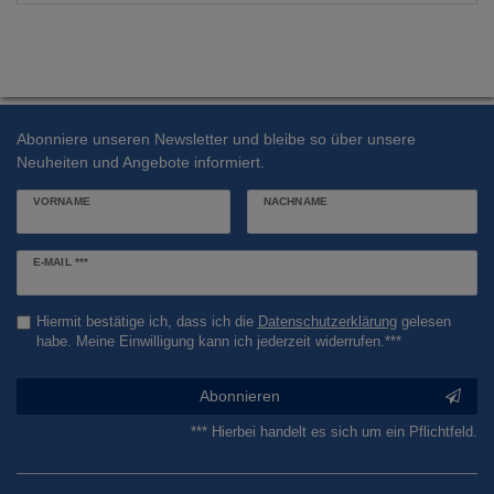
Abonniere unseren Newsletter und bleibe so über unsere
Neuheiten und Angebote informiert.
VORNAME
NACHNAME
Newsletter
E-MAIL ***
Honig
Hiermit bestätige ich, dass ich die
Daten­schutz­erklärung
gelesen
habe. Meine Einwilligung kann ich jederzeit widerrufen.***
Abonnieren
*** Hierbei handelt es sich um ein Pflichtfeld.