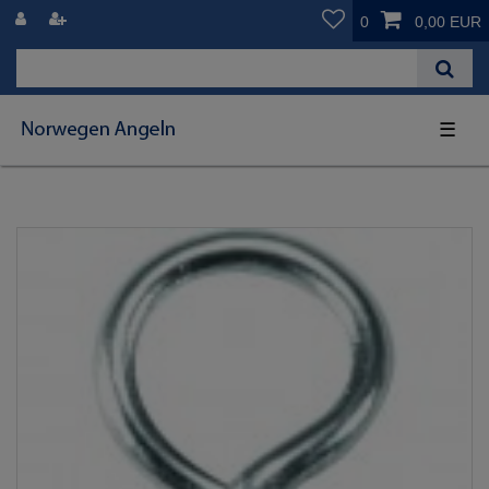
0
0,00 EUR
☰