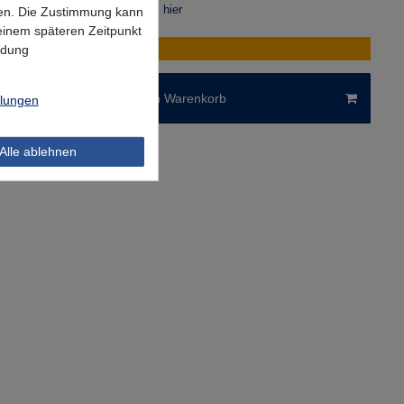
r Berechnung des Liefertermins hier
lgen. Die Zustimmung kann
 einem späteren Zeitpunkt
ndung
k verfügbar
In den Warenkorb
llungen
Alle ablehnen