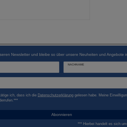
seren Newsletter und bleibe so über unsere Neuheiten und Angebote in
NACHNAME
tätige ich, dass ich die
Daten­schutz­erklärung
gelesen habe. Meine Einwilligun
derrufen.***
Abonnieren
*** Hierbei handelt es sich um 