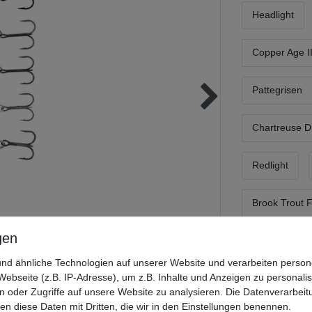
Headlight
Copper Age I
Pattegrisen
Chartreuse 
Redlight
Brook Trout 
5,39 E
nd ähnliche Technologien auf unserer Website und verarbeiten pers
* inkl. MwSt. zzgl
ebseite (z.B. IP-Adresse), um z.B. Inhalte und Anzeigen zu personali
n oder Zugriffe auf unsere Website zu analysieren. Die Datenverarbeitu
Lieferzeit 1-3
len diese Daten mit Dritten, die wir in den Einstellungen benennen.