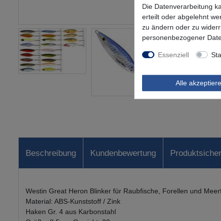
Die Datenverarbeitung ka
erteilt oder abgelehnt we
zu ändern oder zu wider
personenbezogener Date
Essenziell
Sta
Alle akzeptier
Beschreibung
Kundenbewertung
Produktsicher
Westin Great Heron Blinker für Raubfische, Forellen und Meerf
Material: ABS-Kunststoff / Zink
Haken Gr. 4 aus Karbonstahl