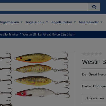
Angelmarken
Angelschnur
Angelzubehör
Meeresköder
orellenblinker
Westin Blinker Great Heron 22g 8,5cm
Westin B
Der Great Heron
Farbe:
Choppe
Bitte wählen