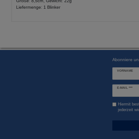
Größe: 8,5cm, Gewicht: 22g
Liefermenge: 1 Blinker
Abonniere un
VORNAME
Newsletter
E-MAIL ***
Honig
Hiermit bes
jederzeit wi