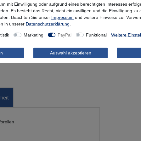
Informationen zu
nn mit Einwilligung oder aufgrund eines berechtigten Interesses erfo
rden. Es besteht das Recht, nicht einzuwilligen und die Einwilligung zu
rufen. Beachten Sie unser
Impressum
und weitere Hinweise zur Verwe
Nur noch 2 Stüc
n in unserer
Daten­schutz­erklärung
.
tistik
Marketing
PayPal
Funktional
Weitere Einste
en
Auswahl akzeptieren
Wunschliste
heit
orellen