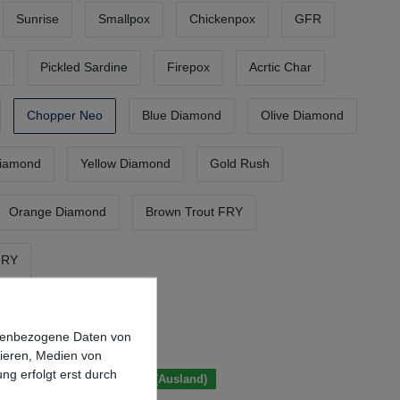
Sunrise
Smallpox
Chickenpox
GFR
I
Pickled Sardine
Firepox
Acrtic Char
Chopper Neo
Blue Diamond
Olive Diamond
Diamond
Yellow Diamond
Gold Rush
Orange Diamond
Brown Trout FRY
FRY
*
UR
onenbezogene Daten von
.
Versandkosten
sieren, Medien von
ng erfolgt erst durch
 Tage (Deutschland); 3-7 Tage (Ausland)