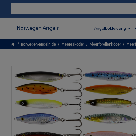
Angelbekleidung
norwegen-angeln.de
Meeresköder
Meerforellenköder
Meerf