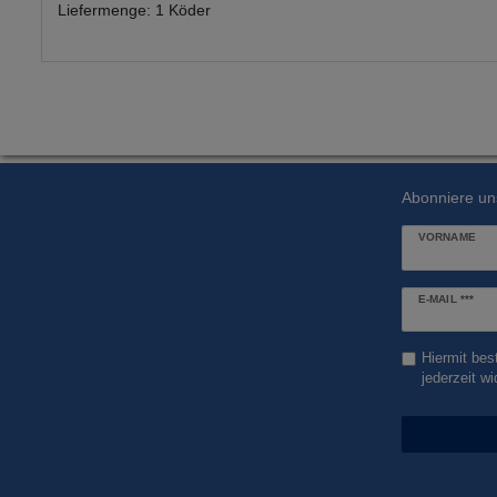
Liefermenge: 1 Köder
Abonniere un
VORNAME
Newsletter
E-MAIL ***
Honig
Hiermit bes
jederzeit wi