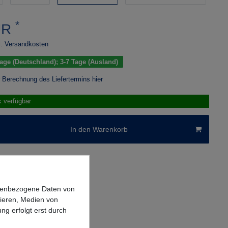
*
UR
.
Versandkosten
 Tage (Deutschland); 3-7 Tage (Ausland)
r Berechnung des Liefertermins hier
k verfügbar
In den Warenkorb
onenbezogene Daten von
sieren, Medien von
ng erfolgt erst durch