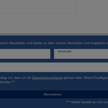
seren Newsletter und bleibe so über unsere Neuheiten und Angebote in
NACHNAME
tätige ich, dass ich die
Daten­schutz­erklärung
gelesen habe. Meine Einwilligun
derrufen.***
Abonnieren
*** Hierbei handelt es sich um 