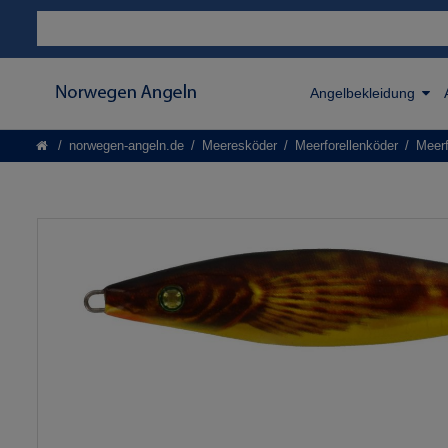
Angelbekleidung
norwegen-angeln.de
Meeresköder
Meerforellenköder
Meerf