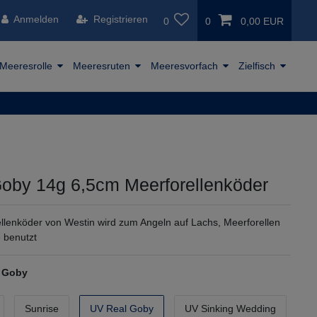
Anmelden
Registrieren
0
0
0,00 EUR
Meeresrolle
Meeresruten
Meeresvorfach
Zielfisch
oby 14g 6,5cm Meerforellenköder
llenköder von Westin wird zum Angeln auf Lachs, Meerforellen
 benutzt
l Goby
Sunrise
UV Real Goby
UV Sinking Wedding