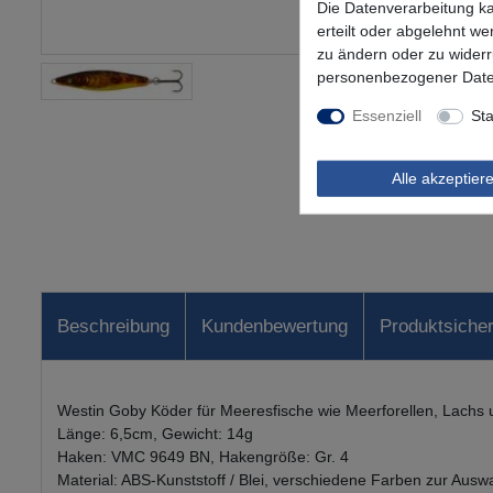
Die Datenverarbeitung ka
erteilt oder abgelehnt we
zu ändern oder zu wider
personenbezogener Date
Essenziell
Sta
Alle akzeptier
Beschreibung
Kundenbewertung
Produktsicher
Westin Goby Köder für Meeresfische wie Meerforellen, Lachs
Länge: 6,5cm, Gewicht: 14g
Haken: VMC 9649 BN, Hakengröße: Gr. 4
Material: ABS-Kunststoff / Blei, verschiedene Farben zur Ausw