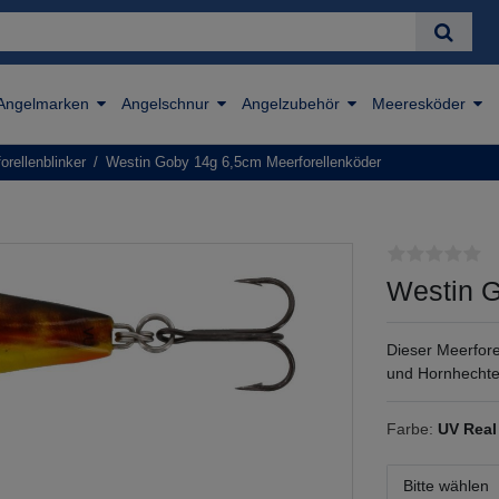
Angelmarken
Angelschnur
Angelzubehör
Meeresköder
orellenblinker
Westin Goby 14g 6,5cm Meerforellenköder
Westin G
Dieser Meerfore
und Hornhechte
Farbe:
UV Rea
Bitte wählen