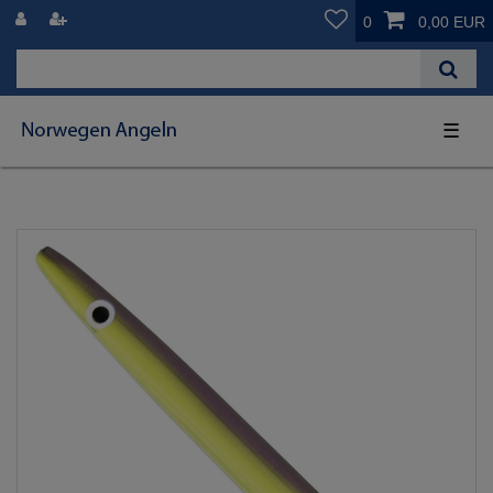
0
0,00 EUR
☰