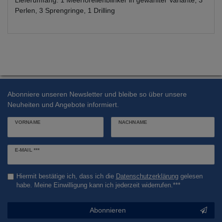
Lieferumfang: 1 Meerforellenblinker in gewählter Variante, 3
Perlen, 3 Sprengringe, 1 Drilling
Abonniere unseren Newsletter und bleibe so über unsere
Neuheiten und Angebote informiert.
VORNAME
NACHNAME
Newsletter
E-MAIL ***
Honig
Hiermit bestätige ich, dass ich die
Daten­schutz­erklärung
gelesen
habe. Meine Einwilligung kann ich jederzeit widerrufen.***
Abonnieren