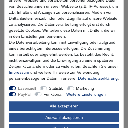
unserer Website und verarbeiten personenbezogene Daten
Smoked Chrome
Golden Hour
Pink Magic
von Besucher:innen unserer Webseite (z.B. IP-Adresse), um
z.B. Inhalte und Anzeigen zu personalisieren, Medien von
Drittanbietern einzubinden oder Zugriffe auf unsere Website
Aurora Pulse
Green UV Pearl
zu analysieren. Die Datenverarbeitung erfolgt erst durch
gesetzte Cookies. Wir teilen diese Daten mit Dritten, die wir
in den Einstellungen benennen.
UVP 6,99 €
Die Datenverarbeitung kann mit Einwilligung oder aufgrund
*
6,29 EUR
eines berechtigten Interesses erfolgen. Die Zustimmung
kann erteilt oder abgelehnt werden. Es besteht das Recht,
* inkl. MwSt. zzgl.
Versandkosten
nicht einzuwilligen und die Einwilligung zu einem späteren
Zeitpunkt zu ändern oder zu widerrufen. Beachten Sie unser
Lieferzeit 1-3 Tage (Deutschland); 3-7 Tage (Ausland)
Impressum
und weitere Hinweise zur Verwendung
personenbezogener Daten in unserer
Daten­schutz­erklärung
.
Informationen zur Berechnung des Liefertermins hier
Essenziell
Statistik
Marketing
Nur noch 5 Stück verfügbar
PayPal
Funktional
Weitere Einstellungen
Alle akzeptieren
In den Warenkorb
Auswahl akzeptieren