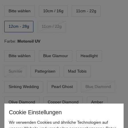
Bitte wählen
10cm / 16g
11cm - 22g
12cm - 28g
11cm / 22g
Farbe:
Motoroil UV
Bitte wählen
Blue Glamour
Headlight
Sunrise
Pattegrisen
Mad Tobis
Sinking Wedding
Pearl Ghost
Blue Diamond
Olive Diamond
Copper Diamond
Amber
Dull Sunrise
Clown
Motoroil UV
Wir verwenden Cookies und ähnliche Technologien auf