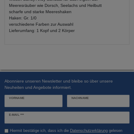
Meeresräuber wie Dorsch, Seelachs und Heilbutt
scharfe und starke Meereshaken
Haken: Gr. 1/0
verschiedene Farben zur Auswahl
Lieferumfang: 1 Kopf und 2 Körper
Abonniere unseren Newsletter und bleibe so über unsere
Neuheiten und Angebote informiert.
VORNAME
NACHNAME
Newsletter
E-MAIL ***
Honig
Hiermit bestätige ich, dass ich die
Daten­schutz­erklärung
gelesen