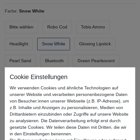
Farbe:
Snow White
Bitte wählen
Robo Cod
Tobis Ammo
Headlight
Snow White
Glowing Lipstick
Pearl Sand
Bluetooth
Green Pearlescent
UVP 8,99 €
*
8,09 EUR
Wir verwenden Cookies und ähnliche Technologien auf
unserer Website und verarbeiten personenbezogene Daten
von Besucher:innen unserer Webseite (z.B. IP-Adresse), um
* inkl. MwSt. zzgl.
Versandkosten
z.B. Inhalte und Anzeigen zu personalisieren, Medien von
Drittanbietern einzubinden oder Zugriffe auf unsere Website
Lieferzeit 1-3 Tage (Deutschland); 3-7 Tage (Ausland)
zu analysieren. Die Datenverarbeitung erfolgt erst durch
gesetzte Cookies. Wir teilen diese Daten mit Dritten, die wir
Informationen zur Berechnung des Liefertermins hier
in den Einstellungen benennen.