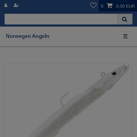
0
0,00 EUR
☰