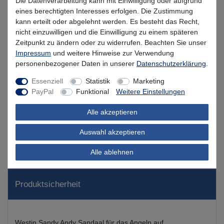
Die Datenverarbeitung kann mit Einwilligung oder aufgrund
Nur noch 4 Stück verfügbar
eines berechtigten Interesses erfolgen. Die Zustimmung
kann erteilt oder abgelehnt werden. Es besteht das Recht,
In den Warenkorb
nicht einzuwilligen und die Einwilligung zu einem späteren
Zeitpunkt zu ändern oder zu widerrufen. Beachten Sie unser
Impressum
und weitere Hinweise zur Verwendung
personenbezogener Daten in unserer
Daten­schutz­erklärung
.
Wunschliste
Essenziell
Statistik
Marketing
PayPal
Funktional
Weitere Einstellungen
Alle akzeptieren
Beschreibung
Auswahl akzeptieren
Alle ablehnen
Kundenbewertung
Produktsicherheit
Westin Sandy Andy Sandaal für das Angeln auf