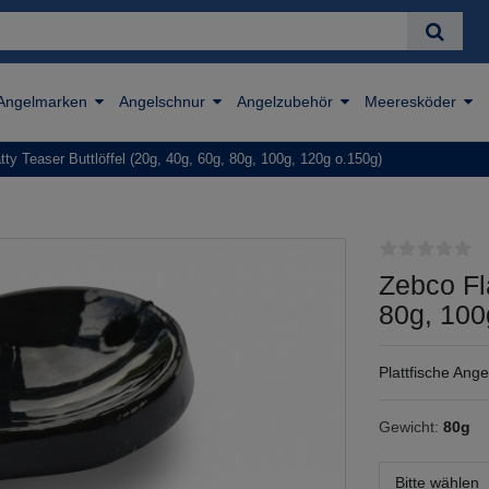
Angelmarken
Angelschnur
Angelzubehör
Meeresköder
tty Teaser Buttlöffel (20g, 40g, 60g, 80g, 100g, 120g o.150g)
Zebco Fla
80g, 100
Plattfische Angel
Gewicht:
80g
Bitte wählen