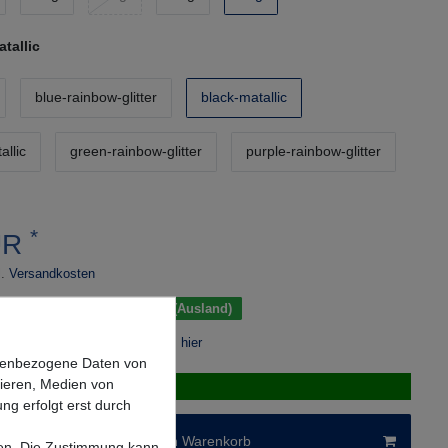
tallic
blue-rainbow-glitter
black-matallic
allic
green-rainbow-glitter
purple-rainbow-glitter
*
UR
.
Versandkosten
 Tage (Deutschland); 3-7 Tage (Ausland)
r Berechnung des Liefertermins hier
onenbezogene Daten von
sieren, Medien von
k verfügbar
ng erfolgt erst durch
In den Warenkorb
lgen. Die Zustimmung kann