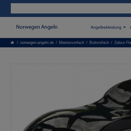
Angelbekleidung
norwegen-angeln.de
Meeresvorfach
Buttvorfach
Zebco Fla