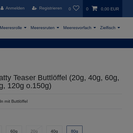
Anmelden
Registrieren
0
0
0,00 EUR
Meeresrolle
Meeresruten
Meeresvorfach
Zielfisch
tty Teaser Buttlöffel (20g, 40g, 60g,
g, 120g o.150g)
n mit Buttlöffel
60g
20g
40g
80g