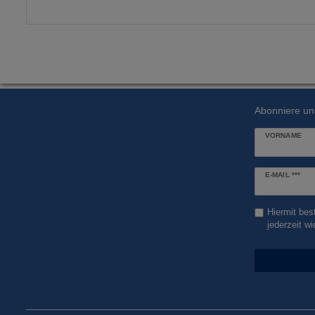
Abonniere un
VORNAME
Newsletter
E-MAIL ***
Honig
Hiermit bes
jederzeit wi