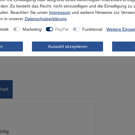
rden. Es besteht das Recht, nicht einzuwilligen und die Einwilligung zu
rufen. Beachten Sie unser
Impressum
und weitere Hinweise zur Verwe
n in unserer
Daten­schutz­erklärung
.
Wunschliste
tistik
Marketing
PayPal
Funktional
Weitere Einste
en
Auswahl akzeptieren
heit
 150g