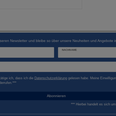
seren Newsletter und bleibe so über unsere Neuheiten und Angebote in
NACHNAME
tätige ich, dass ich die
Daten­schutz­erklärung
gelesen habe. Meine Einwilligun
derrufen.***
Abonnieren
*** Hierbei handelt es sich um 