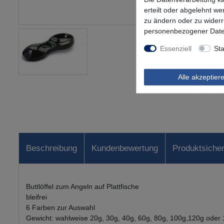
erteilt oder abgelehnt we
zu ändern oder zu wider
personenbezogener Date
Essenziell
Sta
Alle akzeptier
Beschreibung
Kundenbewertung
Produktsicher
Buttlöffel zum Angeln auf Plattfische
bleifrei
6 Farben zur Auswahl
Gewicht: wahlweise 20g, 30g, 40g, 60g, 80g, 100g,120g oder