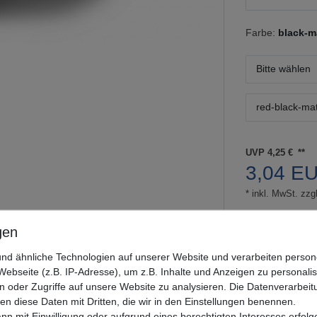
Farbe:
black-ma
Bitte wählen
red-black-mat
UVP 4,25 €
3,04 E
* inkl. MwSt. zzgl
Lieferzeit 1-3
Informationen zu
nd ähnliche Technologien auf unserer Website und verarbeiten pers
ebseite (z.B. IP-Adresse), um z.B. Inhalte und Anzeigen zu personali
Mehr als 5 Stüc
n oder Zugriffe auf unsere Website zu analysieren. Die Datenverarbeitu
len diese Daten mit Dritten, die wir in den Einstellungen benennen.
nn mit Einwilligung oder aufgrund eines berechtigten Interesses erfo